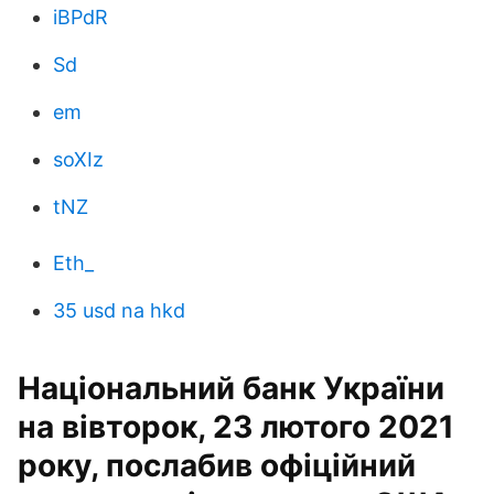
iBPdR
Sd
em
soXIz
tNZ
Eth_
35 usd na hkd
Національний банк України
на вівторок, 23 лютого 2021
року, послабив офіційний