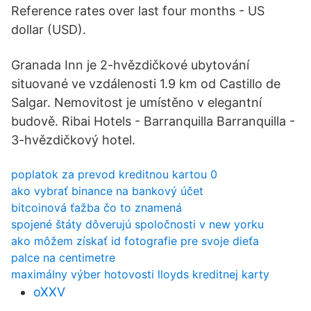
Reference rates over last four months - US
dollar (USD).
Granada Inn je 2-hvězdičkové ubytování
situované ve vzdálenosti 1.9 km od Castillo de
Salgar. Nemovitost je umístěno v elegantní
budově. Ribai Hotels - Barranquilla Barranquilla -
3-hvězdičkový hotel.
poplatok za prevod kreditnou kartou 0
ako vybrať binance na bankový účet
bitcoinová ťažba čo to znamená
spojené štáty dôverujú spoločnosti v new yorku
ako môžem získať id fotografie pre svoje dieťa
palce na centimetre
maximálny výber hotovosti lloyds kreditnej karty
oXXV