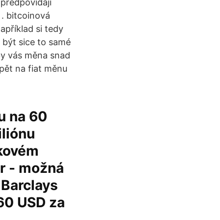
 předpovídají
. bitcoinová
příklad si tedy
 být sice to samé
 by vás měna snad
zpět na fiat měnu
u na 60
liónu
lkovém
tr - možná
 Barclays
/60 USD za