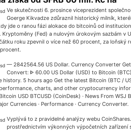
Ve skutečnosti 6. prosince viceprezident společnos
Goerge Kikvadze zdůraznil historický milník, kter
kdy jde o ranou fázi alokace do bitcoinů od institucion
. Kryptoměny (Fed) a nulovým úrokovým sazbám v US
čátku roku zpevnil o více než 60 procent, za loňský 
 procent.
— 2842564.56 US Dollar. Currency Converter Get
Convert: ᐈ 60.00 US Dollar (USD) to Bitcoin (BTC
 history. 5 hours ago Get the latest Bitcoin (BTC / U
l performance, charts, and other cryptocurrency info
itcoin USD BTCUSD (CoinDesk) · News From WSJ B
or Currencies · Performance · Currency Converter.
Vyplývá to z pravidelné analýzy webu CoinShares.
prostřednictvím výkonných výpočetních zařízení 