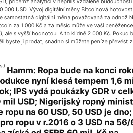
SD, přičemž analytici v nepříliš vzdálené budoucnosti
0 000 USD. Vývoj digitální měny Bitcoinová hotovost 
e samostatná digitální měna považovaná za odnož Na
tcoin za 1 000 Kč a za měsíc může ve vaší peněžence
ů, ale s vyšší hodnotou. A to klidně 2 000 Kč. Pokud
těli byste ji prodat, snadno si můžete peníze převést 
Hamm: Ropa bude na konci rok
rodukce nyní klesá tempem 1,6 mi
rok; IPS vydá poukázky GDR v ce
mil USD; Nigerijský ropný minis
 ropu na 60 USD, 50 USD je dno;
l pro ropu v r.2016 o 3 USD na 56
ha získá od SFRB 60 mil. Kč na