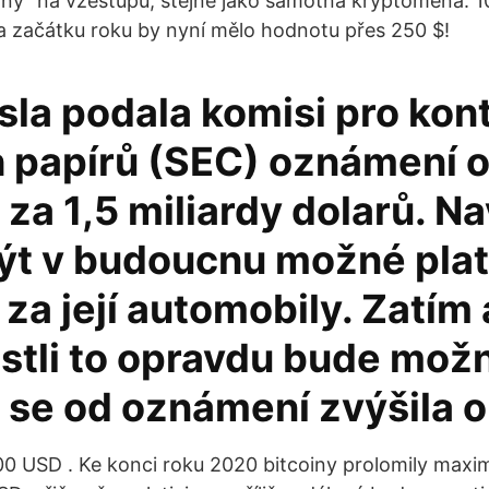
iny“ na vzestupu, stejně jako samotná kryptoměna. 1
 začátku roku by nyní mělo hodnotu přes 250 $!
la podala komisi pro kon
 papírů (SEC) oznámení o
 za 1,5 miliardy dolarů. Na
ýt v budoucnu možné plat
 za její automobily. Zatím 
estli to opravdu bude mož
 se od oznámení zvýšila o
00 USD . Ke konci roku 2020 bitcoiny prolomily max