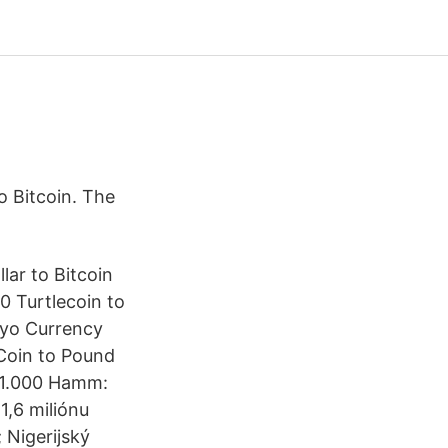
o Bitcoin. The
lar to Bitcoin
0 Turtlecoin to
Ryo Currency
Coin to Pound
r 1.000 Hamm:
,6 miliónu
 Nigerijský