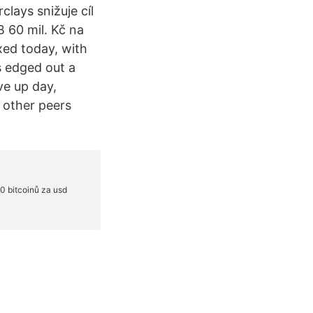
lays snižuje cíl
 60 mil. Kč na
xed today, with
s edged out a
ve up day,
 other peers