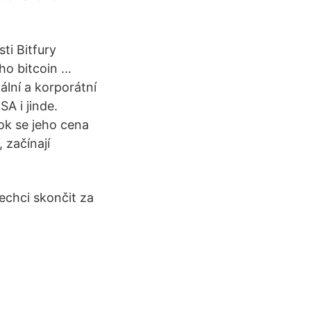
ti Bitfury
ého bitcoin …
ální a korporátní
A i jinde.
rok se jeho cena
 začínají
echci skončit za