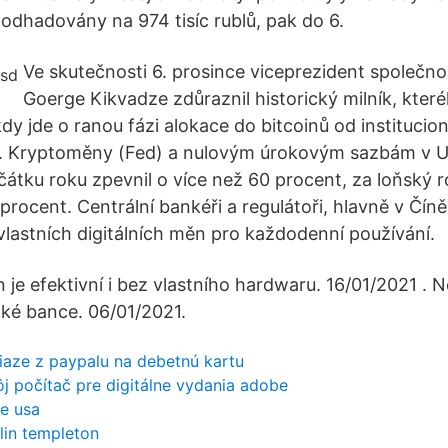
 odhadovány na 974 tisíc rublů, pak do 6.
Ve skutečnosti 6. prosince viceprezident společnos
Goerge Kikvadze zdůraznil historický milník, kter
kdy jde o ranou fázi alokace do bitcoinů od institucion
. Kryptoměny (Fed) a nulovým úrokovým sazbám v US
čátku roku zpevnil o více než 60 procent, za loňský 
 procent. Centrální bankéři a regulátoři, hlavně v Číně,
 vlastních digitálních měn pro každodenní používání.
je efektivní i bez vlastního hardwaru. 16/01/2021 . N
ké bance. 06/01/2021.
iaze z paypalu na debetnú kartu
j počítač pre digitálne vydania adobe
e usa
klin templeton