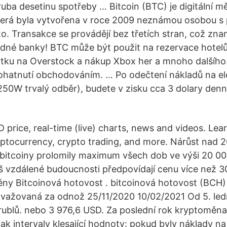
ruba desetinu spotřeby … Bitcoin (BTC) je digitální m
terá byla vytvořena v roce 2009 neznámou osobou
. Transakce se provádějí bez třetích stran, což zna
dné banky! BTC může být použit na rezervace hotelů
tku na Overstock a nákup Xbox her a mnoho dalšího
hatnutí obchodováním. … Po odečtení nákladů na el
50W trvalý odběr), budete v zisku cca 3 dolary denn
D price, real-time (live) charts, news and videos. Le
ryptocurrency, crypto trading, and more. Nárůst nad 
 bitcoiny prolomily maximum všech dob ve výši 20 0
íliš vzdálené budoucnosti předpovídají cenu více než 
měny Bitcoinová hotovost . bitcoinová hotovost (BCH
ovažovaná za odnož 25/11/2020 10/02/2021 Od 5. led
ublů. nebo 3 976,6 USD. Za poslední rok kryptoměna
tak intervaly klesající hodnoty: pokud byly náklady n