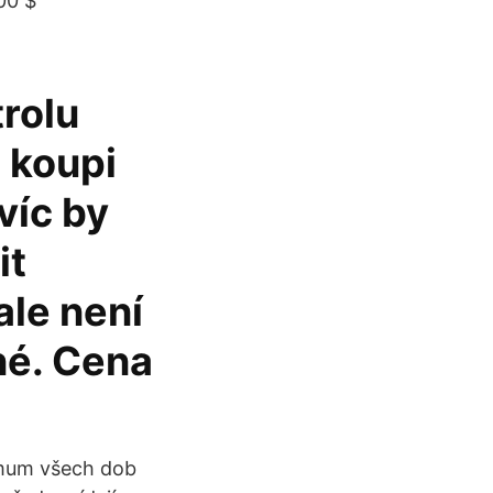
00 $
trolu
 koupi
víc by
it
ale není
né. Cena
imum všech dob