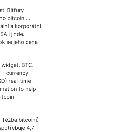
ti Bitfury
ého bitcoin …
ální a korporátní
A i jinde.
rok se jeho cena
 widget. BTC.
) - currency
SD) real-time
rmation to help
itcoin
 Těžba bitcoinů
spotřebuje 4,7