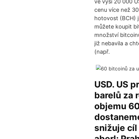
ve výši 20 000 U
cenu více než 30
hotovost (BCH) j
můžete koupit bi
množství bitcoin
již nebavila a ch
(např.
USD. US p
barelů za 
objemu 60 
dostaneme
snižuje cí
aberl; Pra