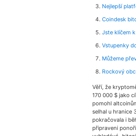
Nejlepší pla
Coindesk bit
Jste klíčem
Vstupenky do
Můžeme převé
Rockový obch
Věří, že kryptom
170 000 $ jako c
pomohl altcoinům
selhal u hranice
pokračovala i bě
připraveni ponoř