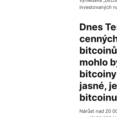
vyhledává „bitco
investovaných na
Dnes Tes
cenných
bitcoinů
mohlo b
bitcoiny
jasné, j
bitcoinu
Nárůst nad 20 0