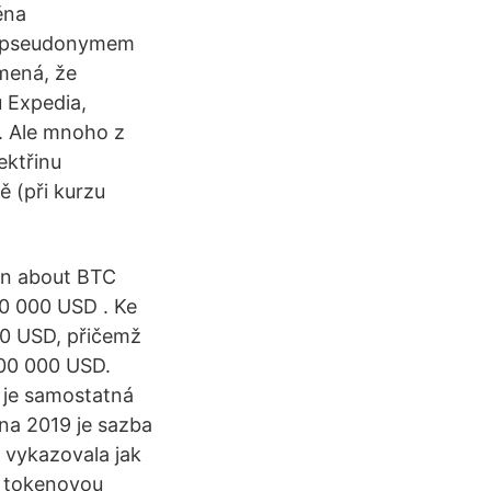
ěna
 s pseudonymem
mená, že
 Expedia,
. Ale mnoho z
ektřinu
ě (při kurzu
arn about BTC
20 000 USD . Ke
00 USD, přičemž
300 000 USD.
) je samostatná
na 2019 je sazba
 vykazovala jak
a tokenovou