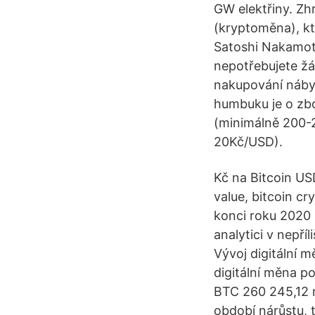
GW elektřiny. Zh
(kryptoměna), k
Satoshi Nakamoto
nepotřebujete žá
nakupování náby
humbuku je o zbo
(minimálně 200-2
20Kč/USD).
Kč na Bitcoin US
value, bitcoin c
konci roku 2020
analytici v nepř
Vývoj digitální 
digitální měna p
BTC 260 245,12 r
období nárůstu, 