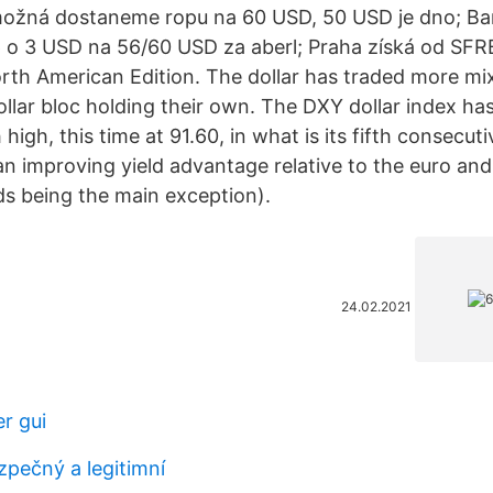
možná dostaneme ropu na 60 USD, 50 USD je dno; Barc
6 o 3 USD na 56/60 USD za aberl; Praha získá od SFRB
orth American Edition. The dollar has traded more mi
llar bloc holding their own. The DXY dollar index ha
igh, this time at 91.60, in what is its fifth consecuti
n improving yield advantage relative to the euro and
lds being the main exception).
24.02.2021
r gui
zpečný a legitimní