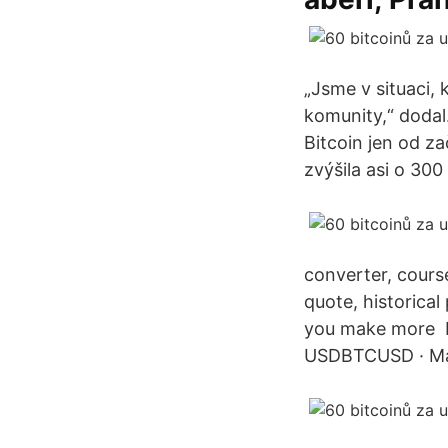
„Jsme v situaci, 
komunity,“ dodal
Bitcoin jen od za
zvýšila asi o 300
converter, course
quote, historica
you make more B
USDBTCUSD · Maj