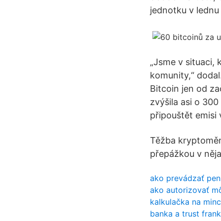
jednotku v lednu
„Jsme v situaci, 
komunity,“ dodal
Bitcoin jen od za
zvýšila asi o 300
připouštět emisi
Těžba kryptoměn 
přepážkou v něja
ako prevádzať pen
ako autorizovať mô
kalkulačka na minc
banka a trust fran