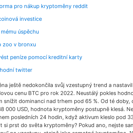
tforma pro nákup kryptoměny reddit
coinová investice
 k mému úspěchu
 zoo v bronxu
st peníze pomocí kreditní karty
odní twitter
ěna ještě nedokončila svůj vzestupný trend a nastavi
ílovou cenu BTC pro rok 2022. Neustálý pokles hodno
 snížit dominanci nad trhem pod 65 %. Od té doby, c
 38 000 USD, hodnota kryptoměny postupně klesá. Neg
hem posledních 24 hodin, když aktivum kleslo pod 3
it si prst do světa kryptoměny? Pokud ano, nejste sa