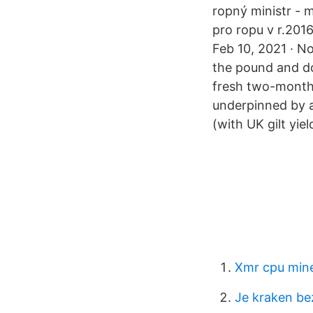
ropný ministr - 
pro ropu v r.201
Feb 10, 2021 · N
the pound and do
fresh two-month h
underpinned by a
(with UK gilt yie
Xmr cpu mine
Je kraken be