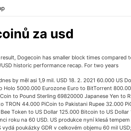
pp
coinů za usd
 result, Dogecoin has smaller block times compared t
/USD historic performance recap. For two years
nes by měl asi 1,9 mil. USD 18. 2. 2021 60.000 US Dol
to Holo 5000.000 Eurozone Euro to BitTorrent 800.00
PiCoin to Pound Sterling 69820000 Japanese Yen to 
to TRON 44.000 PiCoin to Pakistani Rupee 32.000 Pi
 Bee Token to US Dollar 125.000 Bitcoin to US Dolla
ci roku na 60 USD. US produkce nyní klesá tempem 1
PS vydá poukázky GDR v celkovém objemu 60 mil USD;