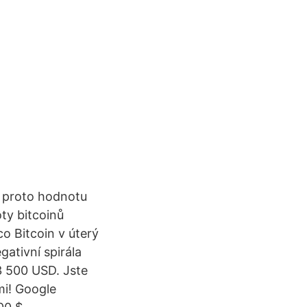
l proto hodnotu
ty bitcoinů
o Bitcoin v úterý
ativní spirála
3 500 USD. Jste
mi! Google