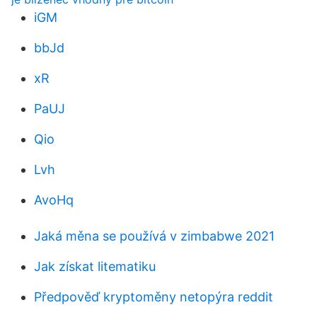
iGM
bbJd
xR
PaUJ
Qio
Lvh
AvoHq
Jaká měna se používá v zimbabwe 2021
Jak získat litematiku
Předpověď kryptoměny netopýra reddit