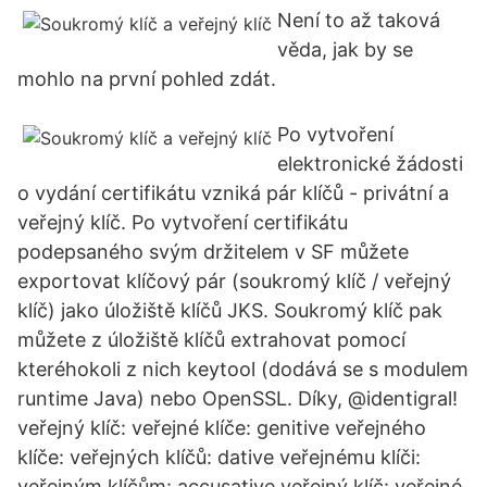
Není to až taková
věda, jak by se
mohlo na první pohled zdát.
Po vytvoření
elektronické žádosti
o vydání certifikátu vzniká pár klíčů - privátní a
veřejný klíč. Po vytvoření certifikátu
podepsaného svým držitelem v SF můžete
exportovat klíčový pár (soukromý klíč / veřejný
klíč) jako úložiště klíčů JKS. Soukromý klíč pak
můžete z úložiště klíčů extrahovat pomocí
kteréhokoli z nich keytool (dodává se s modulem
runtime Java) nebo OpenSSL. Díky, @identigral!
veřejný klíč: veřejné klíče: genitive veřejného
klíče: veřejných klíčů: dative veřejnému klíči:
veřejným klíčům: accusative veřejný klíč: veřejné