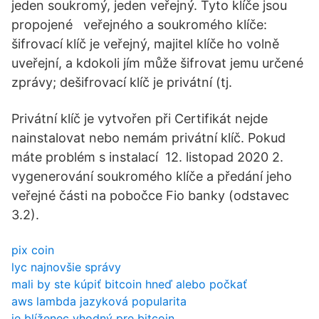
jeden soukromý, jeden veřejný. Tyto klíče jsou
propojené veřejného a soukromého klíče:
šifrovací klíč je veřejný, majitel klíče ho volně
uveřejní, a kdokoli jím může šifrovat jemu určené
zprávy; dešifrovací klíč je privátní (tj.
Privátní klíč je vytvořen při Certifikát nejde
nainstalovat nebo nemám privátní klíč. Pokud
máte problém s instalací 12. listopad 2020 2.
vygenerování soukromého klíče a předání jeho
veřejné části na pobočce Fio banky (odstavec
3.2).
pix coin
lyc najnovšie správy
mali by ste kúpiť bitcoin hneď alebo počkať
aws lambda jazyková popularita
je blíženec vhodný pre bitcoin