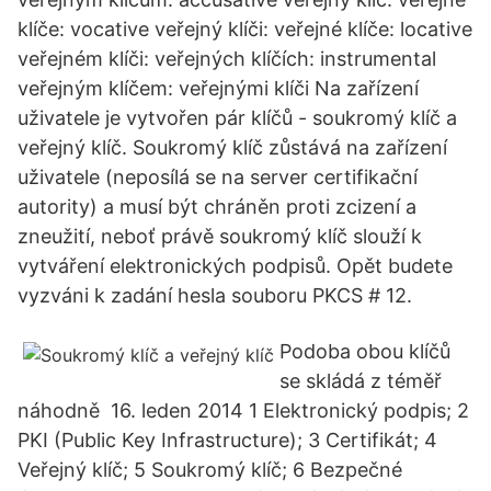
klíče: vocative veřejný klíči: veřejné klíče: locative
veřejném klíči: veřejných klíčích: instrumental
veřejným klíčem: veřejnými klíči Na zařízení
uživatele je vytvořen pár klíčů - soukromý klíč a
veřejný klíč. Soukromý klíč zůstává na zařízení
uživatele (neposílá se na server certifikační
autority) a musí být chráněn proti zcizení a
zneužití, neboť právě soukromý klíč slouží k
vytváření elektronických podpisů. Opět budete
vyzváni k zadání hesla souboru PKCS # 12.
Podoba obou klíčů
se skládá z téměř
náhodně 16. leden 2014 1 Elektronický podpis; 2
PKI (Public Key Infrastructure); 3 Certifikát; 4
Veřejný klíč; 5 Soukromý klíč; 6 Bezpečné