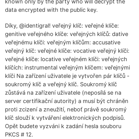
known only by the party who will decrypt the
data encrypted with the public key.
Díky, @identigral! veřejný klíč: veřejné klíče:
genitive veřejného klíče: veřejných klíčů: dative
veřejnému klíči: veřejným klíčům: accusative
veřejný klíč: veřejné klíče: vocative veřejný klíči:
veřejné klíče: locative veřejném klíči: veřejných
klíčích: instrumental veřejným klíčem: veřejnými
klíči Na zařízení uživatele je vytvořen pár klíčů -
soukromý klíč a veřejný klíč. Soukromý klíč
zůstává na zařízení uživatele (neposílá se na
server certifikační autority) a musí být chráněn
proti zcizení a zneužití, neboť právě soukromý
klíč slouží k vytváření elektronických podpisů.
Opět budete vyzváni k zadání hesla souboru
PKCS # 12.