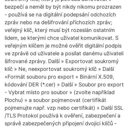
bezpečí a neměl by být nikdy nikomu prozrazen
- používá se na digitální podepsání odchozích
zpráv nebo na dešifrování příchozích zpráv;
veřejný klíč, který musí být rozeslán ostatním
lidem, se kterými chce uživatel komunikovat. S
veřejným klíčem je možné ověřit digitální podpis
ve zprávě od uživatele a posílat danému uživateli
šifrované zprávy. Další » Exportovat soukromý
klíč » Ne, neexportovat soukromý klíč » Další
»Formát souboru pro export » Binární X.509,
kódování DER (*.cer) » Další » Soubor pro export
- Vybrat místo pro soubor » (zvolte například
Plochu) » a soubor pojmenovat (certifikát
pojmenujte např. vzp nebo certifikát) » Další SSL
/TLS Protokol používá k ověření, zabezpečení a
správě zabezpečených připojení dvojici klíčů -