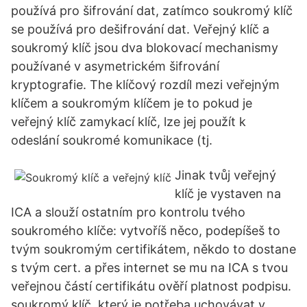
používá pro šifrování dat, zatímco soukromý klíč
se používá pro dešifrování dat. Veřejný klíč a
soukromý klíč jsou dva blokovací mechanismy
používané v asymetrickém šifrování
kryptografie. The klíčový rozdíl mezi veřejným
klíčem a soukromým klíčem je to pokud je
veřejný klíč zamykací klíč, lze jej použít k
odeslání soukromé komunikace (tj.
Jinak tvůj veřejný
klíč je vystaven na
ICA a slouží ostatním pro kontrolu tvého
soukromého klíče: vytvoříš něco, podepíšeš to
tvým soukromým certifikátem, někdo to dostane
s tvým cert. a přes internet se mu na ICA s tvou
veřejnou částí certifikátu ověří platnost podpisu.
soukromý klíč, který je potřeba uchovávat v