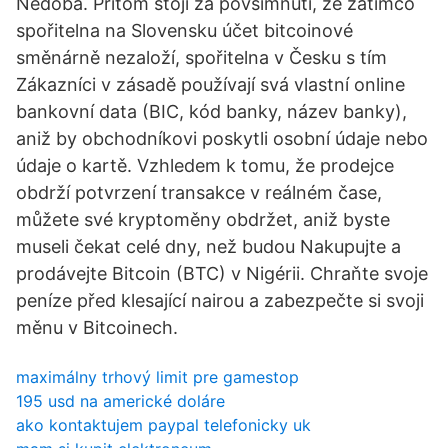
Nedoba. Přitom stojí za povšimnutí, že zatímco
spořitelna na Slovensku účet bitcoinové
směnárně nezaloží, spořitelna v Česku s tím
Zákazníci v zásadě používají svá vlastní online
bankovní data (BIC, kód banky, název banky),
aniž by obchodníkovi poskytli osobní údaje nebo
údaje o kartě. Vzhledem k tomu, že prodejce
obdrží potvrzení transakce v reálném čase,
můžete své kryptoměny obdržet, aniž byste
museli čekat celé dny, než budou Nakupujte a
prodávejte Bitcoin (BTC) v Nigérii. Chraňte svoje
peníze před klesající nairou a zabezpečte si svoji
měnu v Bitcoinech.
maximálny trhový limit pre gamestop
195 usd na americké doláre
ako kontaktujem paypal telefonicky uk