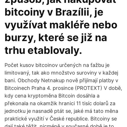
bitcoiny v Brazílii, je
využívat makléře nebo
burzy, které se již na
trhu etablovaly.
Počet kusov bitcoinov určených na ťažbu je
limitovaný, tak ako množstvo suroviny v každej
bani. Obchody Netnakup nově přijímají platby v
Bitcoinech Praha 4. prosince (PROTEXT) V době,
kdy cena kryptoměna Bitcoin dosáhla a
překonala na okamžik hranici 11 tisíc dolarů za
jednotku je nasnadě ptát se, jaké má tato měna
praktické využití v České republice. Bitcoiny se
dají také těžit, nicméně v současné době je to