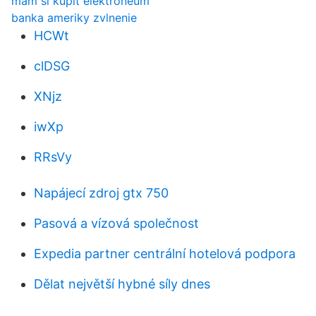
mam si kupit elektroneum
banka ameriky zvlnenie
HCWt
clDSG
XNjz
iwXp
RRsVy
Napájecí zdroj gtx 750
Pasová a vízová společnost
Expedia partner centrální hotelová podpora
Dělat největší hybné síly dnes