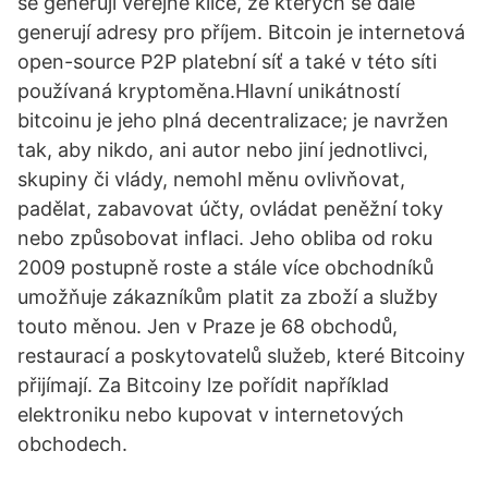
se generují veřejné klíče, ze kterých se dále
generují adresy pro příjem. Bitcoin je internetová
open-source P2P platební síť a také v této síti
používaná kryptoměna.Hlavní unikátností
bitcoinu je jeho plná decentralizace; je navržen
tak, aby nikdo, ani autor nebo jiní jednotlivci,
skupiny či vlády, nemohl měnu ovlivňovat,
padělat, zabavovat účty, ovládat peněžní toky
nebo způsobovat inflaci. Jeho obliba od roku
2009 postupně roste a stále více obchodníků
umožňuje zákazníkům platit za zboží a služby
touto měnou. Jen v Praze je 68 obchodů,
restaurací a poskytovatelů služeb, které Bitcoiny
přijímají. Za Bitcoiny lze pořídit například
elektroniku nebo kupovat v internetových
obchodech.