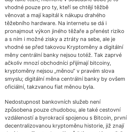
vhodné pouze pro ty, kteří se chtějí těžbě
věnovat a mají kapitál k nákupu drahého
těžebního hardware. Na internetu se dá i
pronajmout výkon jiného těžaře a přenést riziko
a s ním i možné zisky a ztráty na sebe, ale je
vhodné se před takovou Kryptoměny a digitální
měny centrální banky nejsou totéž. Tak zaprvé
ačkoliv mnozí obchodníci přijímají bitcoiny,
kryptoměny nejsou „měnou“ v pravém slova
smyslu; digitální měna centrální banky by ovšem
oficiální, takzvanou fiat měnou byla.
Nedostupnost bankovních služeb není
způsobena pouze chudobou, ale také cestovní
vzdáleností a byrokracií spojenou s Bitcoin, první
decentralizovanou kryptoměnu historie, již znají