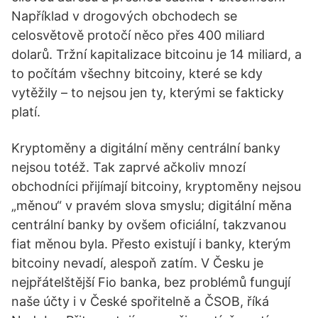
Například v drogových obchodech se
celosvětově protočí něco přes 400 miliard
dolarů. Tržní kapitalizace bitcoinu je 14 miliard, a
to počítám všechny bitcoiny, které se kdy
vytěžily – to nejsou jen ty, kterými se fakticky
platí.
Kryptoměny a digitální měny centrální banky
nejsou totéž. Tak zaprvé ačkoliv mnozí
obchodníci přijímají bitcoiny, kryptoměny nejsou
„měnou“ v pravém slova smyslu; digitální měna
centrální banky by ovšem oficiální, takzvanou
fiat měnou byla. Přesto existují i banky, kterým
bitcoiny nevadí, alespoň zatím. V Česku je
nejpřátelštější Fio banka, bez problémů fungují
naše účty i v České spořitelně a ČSOB, říká