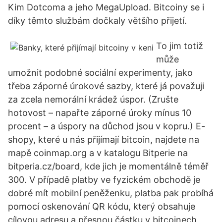
Kim Dotcoma a jeho MegaUpload. Bitcoiny se i
díky těmto službám dočkaly většího přijetí.
To jim totiž
může
umožnit podobné sociální experimenty, jako
třeba záporné úrokové sazby, které já považuji
za zcela nemorální krádež úspor. (Zrušte
hotovost – napařte záporné úroky mínus 10
procent – a úspory na důchod jsou v kopru.) E-
shopy, které u nás přijímají bitcoin, najdete na
mapě coinmap.org a v katalogu Bitperie na
bitperia.cz/board, kde jich je momentálně téměř
300. V případě platby ve fyzickém obchodě je
dobré mít mobilní peněženku, platba pak probíhá
pomocí oskenování QR kódu, který obsahuje
cílovou adresu a přesnou částku v bitcoinech.