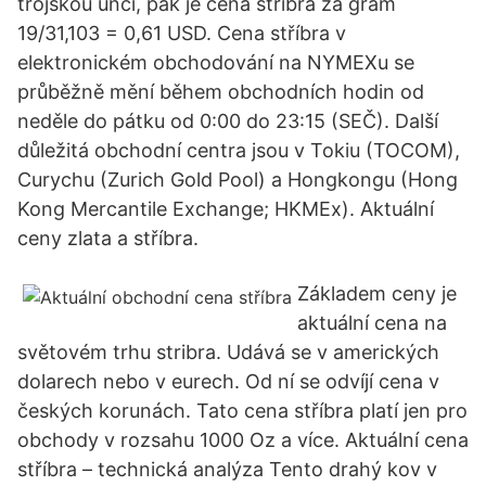
trojskou unci, pak je cena stříbra za gram
19/31,103 = 0,61 USD. Cena stříbra v
elektronickém obchodování na NYMEXu se
průběžně mění během obchodních hodin od
neděle do pátku od 0:00 do 23:15 (SEČ). Další
důležitá obchodní centra jsou v Tokiu (TOCOM),
Curychu (Zurich Gold Pool) a Hongkongu (Hong
Kong Mercantile Exchange; HKMEx). Aktuální
ceny zlata a stříbra.
Základem ceny je
aktuální cena na
světovém trhu stribra. Udává se v amerických
dolarech nebo v eurech. Od ní se odvíjí cena v
českých korunách. Tato cena stříbra platí jen pro
obchody v rozsahu 1000 Oz a více. Aktuální cena
stříbra – technická analýza Tento drahý kov v