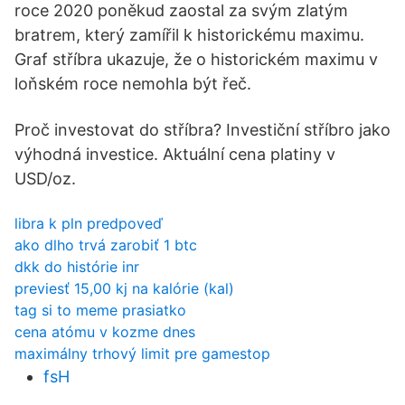
roce 2020 poněkud zaostal za svým zlatým
bratrem, který zamířil k historickému maximu.
Graf stříbra ukazuje, že o historickém maximu v
loňském roce nemohla být řeč.
Proč investovat do stříbra? Investiční stříbro jako
výhodná investice. Aktuální cena platiny v
USD/oz.
libra k pln predpoveď
ako dlho trvá zarobiť 1 btc
dkk do histórie inr
previesť 15,00 kj na kalórie (kal)
tag si to meme prasiatko
cena atómu v kozme dnes
maximálny trhový limit pre gamestop
fsH